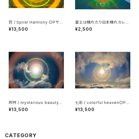
巴 / Spiral Harmony ◎Pサイ
富士は晴れたり日本晴れカレン
ズ(マット付き)
ダー２０２６
¥13,500
¥2,500
阿吽 / mysterious beauty
七彩 / colorful heaven◎Pサ
◎Pサイズ(マット付き)
イズ(マット付き)
¥13,500
¥13,500
CATEGORY