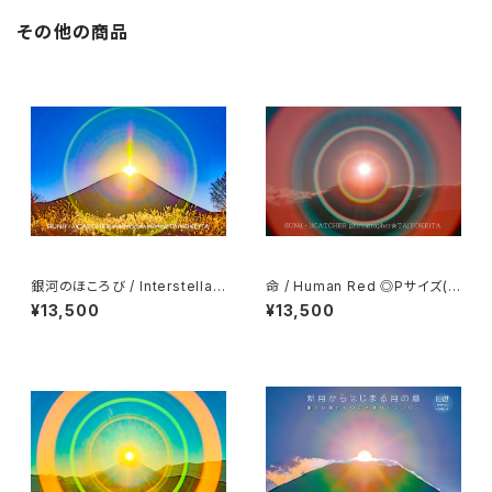
その他の商品
銀河のほころび / Interstellar
命 / Human Red ◎Pサイズ(マ
◎Pサイズ(マット付き)
ット付き)
¥13,500
¥13,500